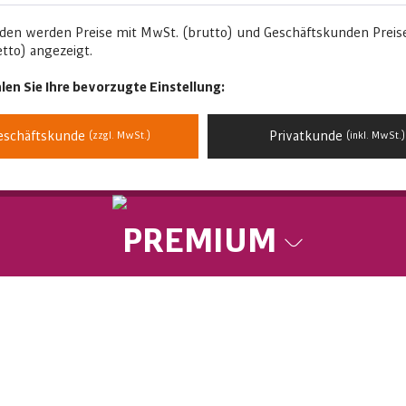
den werden Preise mit MwSt. (brutto) und Geschäftskunden Preis
tto) angezeigt.
len Sie Ihre bevorzugte Einstellung:
eschäftskunde
Privatkunde
(zzgl. MwSt.)
(inkl. MwSt.)
PREMIUM
usives und elegantes Produktdesign und viele weite
die Produkte der Comfort Serie unschlagbar in d
nkendöbern / Deutschland gefertigt.Spitzenquali
 Gewährleistungszeit von 5 Jahren.