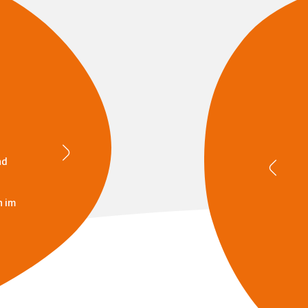
nd
n im