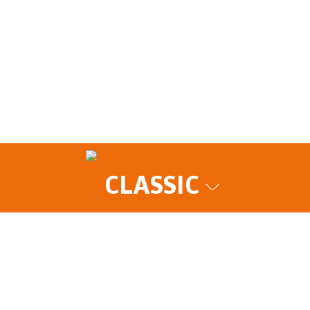
CLASSIC
lassigen Preisleistungsverhältnis finden Sie bei 
. im Werk in Jiangmen produziert. Top Verarbeitung
und einem vor Ort Service bei Ihnen in Ihren Räu