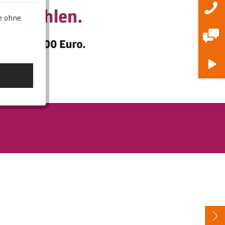
e ohne
re Vorteile, wie z.B. die sehr fairen Preise
iesem Bereich.
tät zu einem unschlagbaren