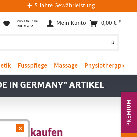
5 Jahre Gewährleistung
Privatkunde
Mein Konto
0,00 € *
inkl. MwSt.
etik
Fusspflege
Massage
Physiotherapie
F
E IN GERMANY" ARTIKEL
PREMIUM