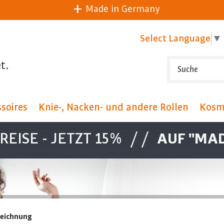
Made in Germany
Select Language
▼
t.
soires
Knie-, Nacken- und andere Rollen
Kosm
EISE - JETZT 15%
//
AUF "MAD
zeichnung