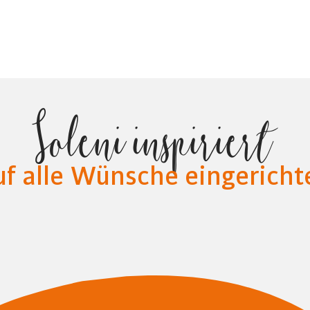
Soleni inspiriert
uf alle Wünsche eingerichte