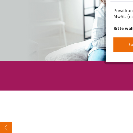
Privatkun
MwSt. (ne
Bitte wäh
G
Edle und ausgezeichnete Verarbeitung, ein exkl
dieser Made in Germany Produktserie, machen 
Die Produkte werden bei uns im Werk in Sche
Preisleistungsverhältnis mit einer optionalen