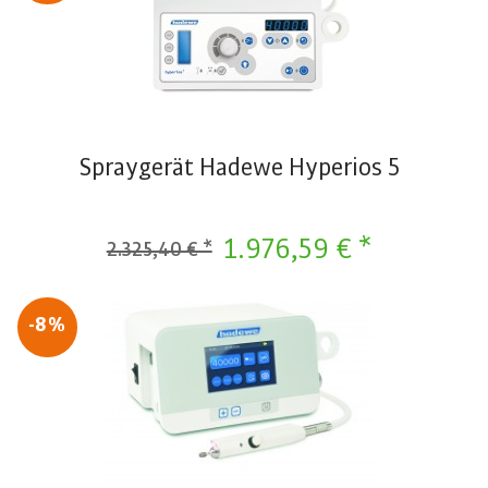
Spraygerät Hadewe Hyperios 5
1.976,59 € *
2.325,40 € *
-8%