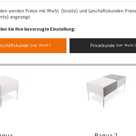
n Soleni nicht fehlen.
den werden Preise mit MwSt. (brutto) und Geschäftskunden Preis
eingerichtet
– Wählen Sie die passende
Produktklasse
für Ihre Ei
tto) angezeigt.
len Sie Ihre bevorzugte Einstellung:
Sortierung:
eschäftskunde
Privatkunde
(zzgl. MwSt.)
(inkl. MwSt.)
2
agua
Bagua 2