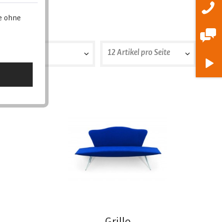
e ohne
nrichtung.
Position
12 Artikel pro Seite
Position
12 Artikel pro Seite
Erscheinungsdatum
24 Artikel pro Seite
Beliebtheit
36 Artikel pro Seite
Niedrigster Preis
48 Artikel pro Seite
Höchster Preis
Artikelbezeichnung
Grillo