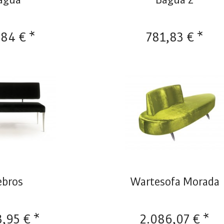
,84 € *
781,83 € *
ebros
Wartesofa Morada
3,95 € *
2.086,07 € *