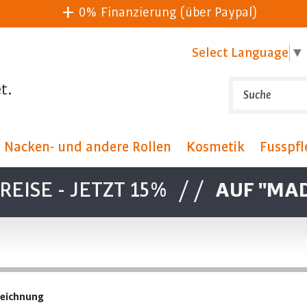
0% Finanzierung (über Paypal)
Select Language
▼
t.
, Nacken- und andere Rollen
Kosmetik
Fusspfl
EISE - JETZT 15%
//
AUF "MAD
efühl ist wohl mit das Wichtigste für einen Kunden beim Coiffeur
heiten für Ihr Studio entwickelt. Mit ausgesprochen gutem Sitzko
zeichnung