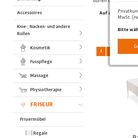
dürfen diese Möbel vo
Privatkun
Accessoires
Auf alle Wünsche 
MwSt. (ne
Knie-, Nacken- und andere
Bitte wäh
Rollen
G
Kosmetik
1
von
Fusspflege
Massage
Physiotherapie
FRISEUR
Frisiermöbel
Regale
B