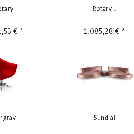
otary
Rotary 1
1,53 € *
1.085,28 € *
ingray
Sundial