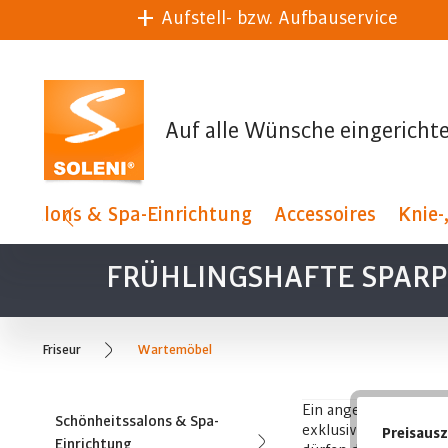
Aufstell- bzw. Aufbauservice
Auf alle Wünsche eingerichte
itssalons & Spa-Einrichtung
Accessoires
Knie-
FRÜHLINGSHAFTE SPARPR
Friseur
Wartemöbel
Ein angenehmes Sitzg
Schönheitssalons & Spa-
exklusive Sitzgelegen
Preisaus
Einrichtung