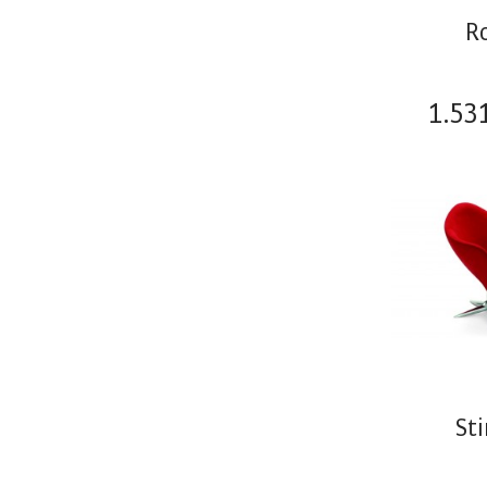
R
1.53
St