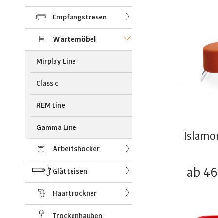
Empfangstresen
Wartemöbel
Mirplay Line
Classic
REM Line
Gamma Line
Islamo
Arbeitshocker
ab 46
Glätteisen
Haartrockner
Trockenhauben