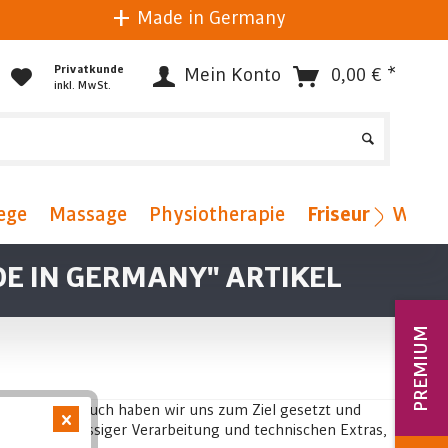
Made in Germany
Privatkunde
Mein Konto
0,00 € *
inkl. MwSt.
ege
Massage
Physiotherapie
Friseur
Welln
E IN GERMANY" ARTIKEL
PREMIUM
. Diesen Anspruch haben wir uns zum Ziel gesetzt und
mfort, erstklassiger Verarbeitung und technischen Extras,