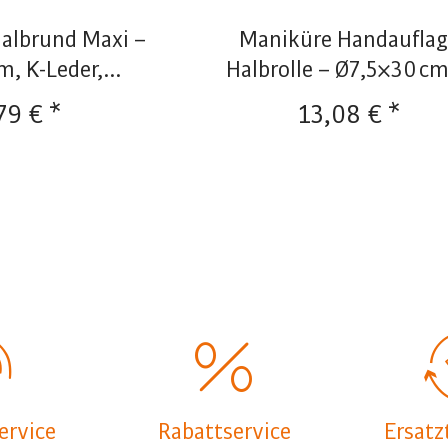
halbrund Maxi –
Maniküre Handaufla
, K-Leder,...
Halbrolle – Ø7,5×30 cm,
79 € *
13,08 € *
ervice
Rabattservice
Ersatz