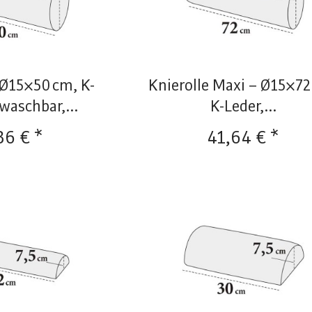
 Ø15×50 cm, K-
Knierolle Maxi – Ø15×72
waschbar,...
K-Leder,...
36 € *
41,64 € *