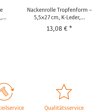
ge
Nackenrolle Tropfenform –
...
5,5×27 cm, K-Leder,...
13,08 € *
teilservice
Qualitätsservice