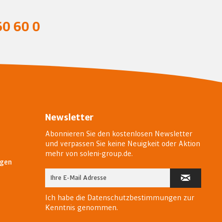
0 60 0
Newsletter
Abonnieren Sie den kostenlosen Newsletter
und verpassen Sie keine Neuigkeit oder Aktion
mehr von soleni-group.de.
ngen
Ich habe die
Datenschutzbestimmungen
zur
Kenntnis genommen.