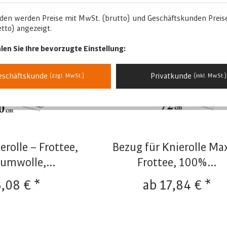
den werden Preise mit MwSt. (brutto) und Geschäftskunden Preis
tto) angezeigt.
len Sie Ihre bevorzugte Einstellung:
eschäftskunde
Privatkunde
(zzgl. MwSt.)
(inkl. MwSt.)
erolle – Frottee,
Bezug für Knierolle Max
umwolle,...
Frottee, 100%...
3,08 € *
ab 17,84 € *