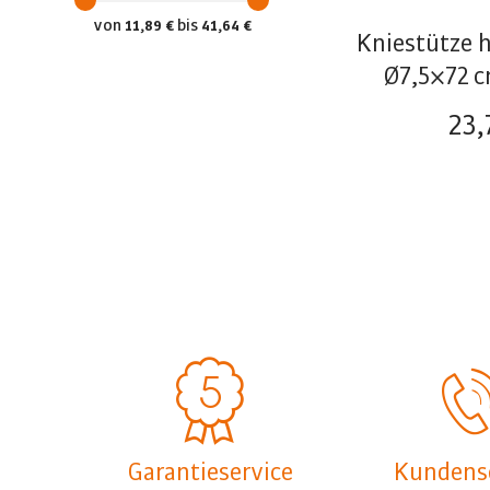
von
bis
11,89 €
41,64 €
Kniestütze 
Ø7,5×72 cm
23,
Garantieservice
Kundens