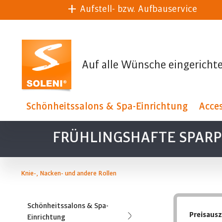
Aufstell- bzw. Aufbauservice
Auf alle Wünsche eingerichte
Schönheitssalons & Spa-Einrichtung
Acces
FRÜHLINGSHAFTE SPARPR
Knie-, Nacken- und andere Rollen
Schönheitssalons & Spa-
Preisaus
Einrichtung