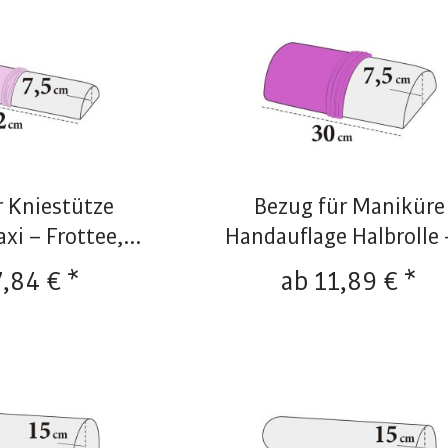
r Kniestütze
Bezug für Maniküre
i – Frottee,...
Handauflage Halbrolle –
7,84 € *
ab 11,89 € *