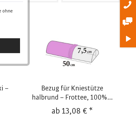
e ohne
Position
12 Artikel pro Seite
Erscheinungsdatum
24 Artikel pro Seite
Beliebtheit
36 Artikel pro Seite
Niedrigster Preis
48 Artikel pro Seite
Höchster Preis
Artikelbezeichnung
i –
Bezug für Kniestütze
halbrund – Frottee, 100%...
ab 13,08 € *