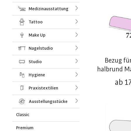
Medizinausstattung
Tattoo
Make Up
Nagelstudio
Bezug fü
Studio
halbrund Max
Hygiene
ab 1
Praxistextilien
Ausstellungsstücke
Classic
Premium