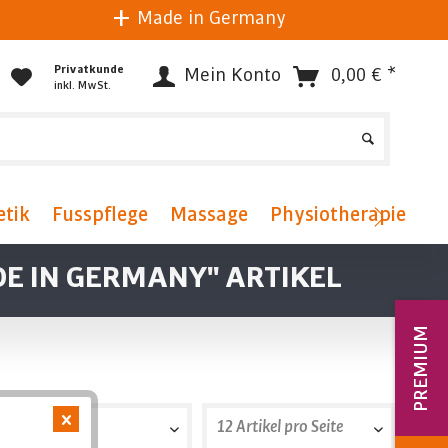
Made in Germany
Privatkunde
Mein Konto
0,00 € *
inkl. MwSt.
tik
Fusspflege
Massage
Physiotherapie
Fr
E IN GERMANY" ARTIKEL
PREMIUM
Position
12 Artikel pro Seite