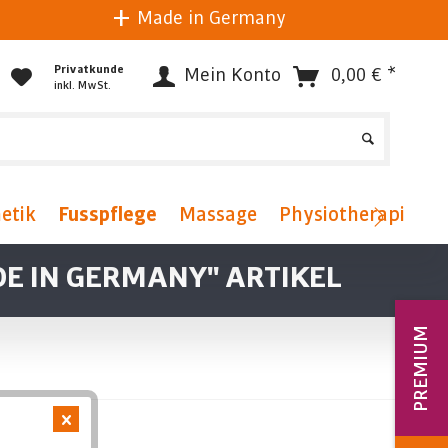
Made in Germany
Privatkunde
Mein Konto
0,00 € *
inkl. MwSt.
etik
Fusspflege
Massage
Physiotherapie
F
E IN GERMANY" ARTIKEL
PREMIUM