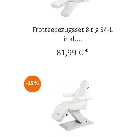
Frotteebezugsset 8 tlg S4-L
inkl....
81,99 € *
-15%