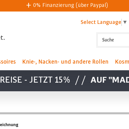
0% Finanzierung (über Paypal)
Select Language
▼
t.
soires
Knie-, Nacken- und andere Rollen
Kosm
EISE - JETZT 15%
//
AUF "MAD
zeichnung