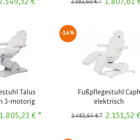
2.549,52 € *
1.807,61 
2.182,60 € *
-14%
estuhl Talus
Fußpflegestuhl Cap
ch 3-motorig
elektrisch
1.805,23 € *
2.151,52 
2.482,64 € *