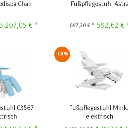
edispa Chair
Fußpflegestuhl Astr
3.207,05 € *
592,62 € 
697,20 € *
-18%
estuhl C3567
Fußpflegestuhl Mink
ktrisch
elektrisch