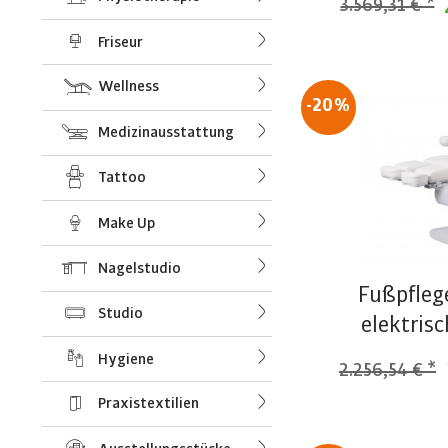
3.569,31 € *
Friseur
Wellness
-20%
Medizinausstattung
Tattoo
Make Up
Nagelstudio
Fußpfleg
Studio
elektris
Hygiene
2.256,54 € *
Praxistextilien