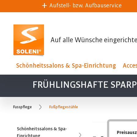
Aufstell- bzw. Aufbauservice
Auf alle Wünsche eingerichte
Schönheitssalons & Spa-Einrichtung
Acces
FRÜHLINGSHAFTE SPARPR
Fusspflege
Fußpflegestühle
Schönheitssalons & Spa-
Preisaus
Einrichtung