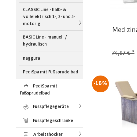
CLASSIC Line - halb- &
vollelektrisch 1-, 3- und 5-
motorig
Medizina
BASIC Line - manuell /
hydraulisch
74,97 € *
naggura
PediSpa mit Fußsprudelbad
-16%
PediSpa mit
Fußsprudelbad
Fusspflegegeräte
Fusspflegeschränke
Arbeitshocker