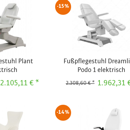
-15%
estuhl Plant
Fußpflegestuhl Dreaml
ktrisch
Podo 1 elektrisch
2.105,11 € *
1.962,31 
2.308,60 € *
-14%