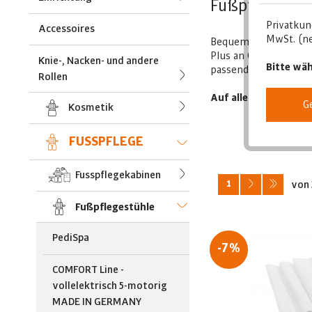
Fußpflegestüh
Privatkun
Accessoires
MwSt. (ne
Bequeme und komfort
Plus an Qualität und 
Knie-, Nacken- und andere
Bitte wäh
passende Stuhl vorha
Rollen
Auf alle Wünsche ein
G
Kosmetik
FUSSPFLEGE
Fusspflegekabinen
1
von
Fußpflegestühle
PediSpa
-7%
COMFORT Line -
vollelektrisch 5-motorig
MADE IN GERMANY