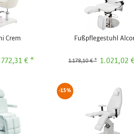
ni Crem
Fußpflegestuhl Alco
772,31 € *
1.021,02 €
1.178,10 € *
-15%