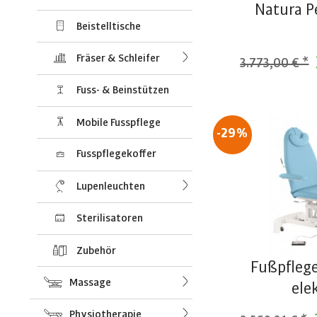
Natura P
Beistelltische
Fräser & Schleifer
3.773,00 € *
Fuss- & Beinstützen
Mobile Fusspflege
-29%
Fusspflegekoffer
Lupenleuchten
Sterilisatoren
Zubehör
Fußpfleg
Massage
ele
Physiotherapie