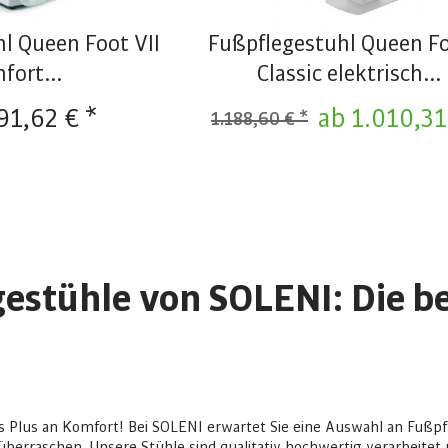
l Queen Foot VII
Fußpflegestuhl Queen F
fort...
Classic elektrisch...
91,62 € *
ab 1.010,31
1.188,60 € *
estühle von SOLENI: Die b
as Plus an Komfort! Bei SOLENI erwartet Sie eine Auswahl an Fußpf
berraschen. Unsere Stühle sind qualitativ hochwertig verarbeitet