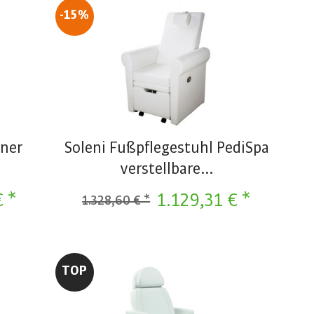
-15%
iner
Soleni Fußpflegestuhl PediSpa
verstellbare...
€ *
1.129,31 € *
1.328,60 € *
TOP