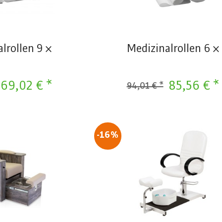
lrollen 9 ×
Medizinalrollen 6 ×
69,02 € *
85,56 € *
94,01 € *
-16%