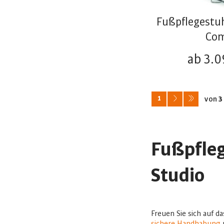
Fußpflegestuh
Com
ab 3.0
1
von
3
Fußpfleg
Studio
Freuen Sie sich auf d
sichere Handhabung
ü