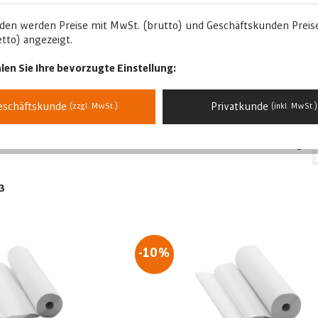
le
den werden Preise mit MwSt. (brutto) und Geschäftskunden Preis
tto) angezeigt.
able Fußpflegestühle von Soleni versprechen eine entspannte u
Komfort mit unseren individuell verstellbaren Fußpflegestühlen. D
len Sie Ihre bevorzugte Einstellung:
nden.
gerichtet
– Wählen Sie die passende
Produktklasse
für Ihre Einri
eschäftskunde
Privatkunde
(zzgl. MwSt.)
(inkl. MwSt.)
Sortierung:
3
-10%