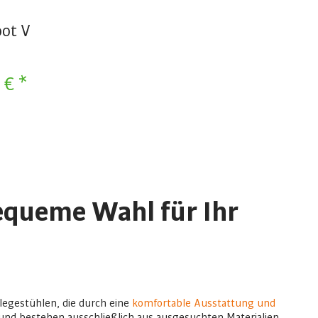
oot V
 € *
equeme Wahl für Ihr
legestühlen, die durch eine
komfortable Ausstattung und
 und bestehen ausschließlich aus ausgesuchten Materialien.