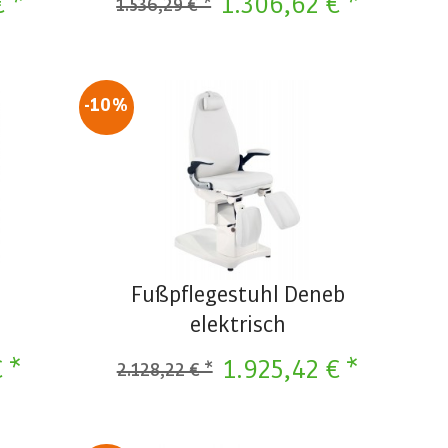
€ *
1.306,62 € *
1.536,29 € *
-10%
h
Fußpflegestuhl Deneb
elektrisch
€ *
1.925,42 € *
2.128,22 € *